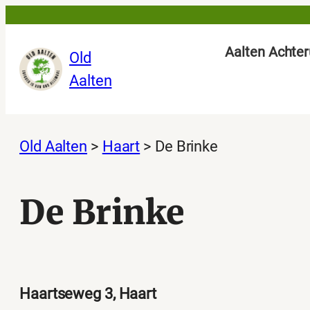
Ga
naar
Aalten Achter
Old
de
Aalten
inhoud
Old Aalten
>
Haart
>
De Brinke
De Brinke
Haartseweg 3, Haart