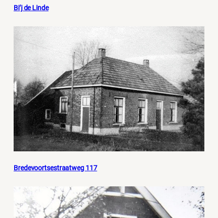
Bi’j de Linde
Bredevoortsestraatweg 117