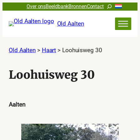
Ga
Zoeken
Over ons
Beeldbank
Bronnen
Contact
naar
de
Old Aalten
inhoud
Old Aalten
>
Haart
>
Loohuisweg 30
Loohuisweg 30
Aalten