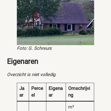
Foto: G. Schreurs
Eigenaren
Overzicht is niet volledig.
Ja
Perce
Eigena
Omschrijvi
ar
el
ar
ng
m²