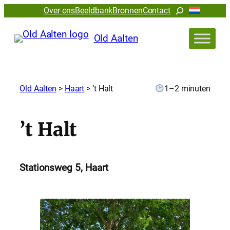
Zoeken
Over ons
Beeldbank
Bronnen
Contact
Old Aalten
Old Aalten
>
Haart
>
’t Halt
1–2 minuten
’t Halt
Stationsweg 5, Haart