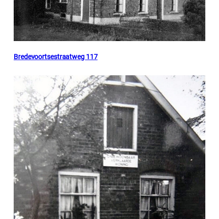
Bredevoortsestraatweg 117