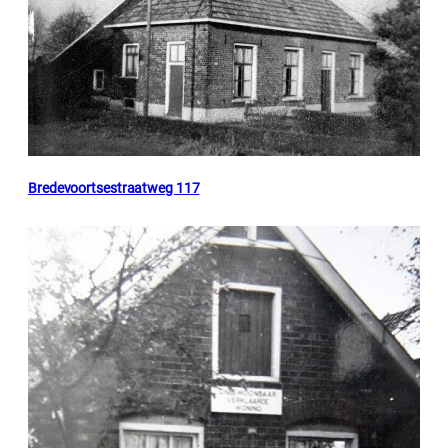
Bredevoortsestraatweg 117