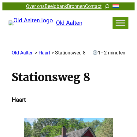
Zoeken
Over ons
Beeldbank
Bronnen
Contact
Old Aalten
Old Aalten
>
Haart
>
Stationsweg 8
1–2 minuten
Stationsweg 8
Haart