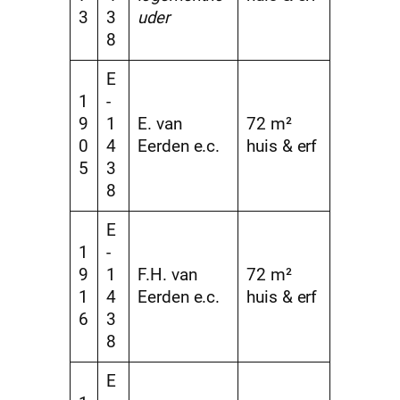
3
3
uder
8
E
1
-
9
1
E. van
72 m²
0
4
Eerden e.c.
huis & erf
5
3
8
E
1
-
9
1
F.H. van
72 m²
1
4
Eerden e.c.
huis & erf
6
3
8
E