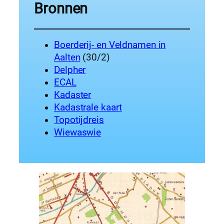
Bronnen
Boerderij- en Veldnamen in
Aalten
(30/2)
Delpher
ECAL
Kadaster
Kadastrale kaart
Topotijdreis
Wiewaswie