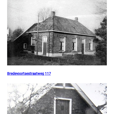
Bredevoortsestraatweg 117