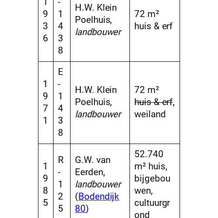
1
-
H.W. Klein
9
1
72 m²
Poelhuis,
3
4
huis & erf
landbouwer
6
3
8
E
1
-
H.W. Klein
72 m²
9
1
Poelhuis,
huis & erf
,
7
4
landbouwer
weiland
1
3
8
52.740
R
G.W. van
1
m² huis,
-
Eerden,
9
bijgebou
1
landbouwer
8
wen,
2
(
Bodendijk
5
cultuurgr
5
80
)
ond