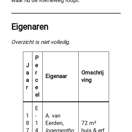
waar nu de Kiefteweg loopt.
Eigena
ren
Overzicht is niet volledig.
P
J
e
a
r
Omschrij
Eigenaar
a
c
ving
r
e
el
E
1
-
A. van
8
1
Eerden,
72 m²
7
4
logementho
huis & erf