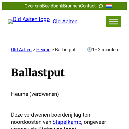
Zoeken
Over ons
Beeldbank
Bronnen
Contact
Old Aalten
Old Aalten
>
Heurne
>
Ballastput
1–2 minuten
Ballastput
Heurne (verdwenen)
Deze verdwenen boerderij lag ten
noordoosten van
Stapelkamp
, ongeveer