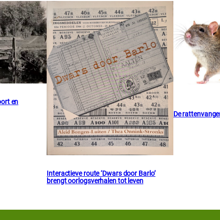
ort en
De rattenvange
Interactieve route ‘Dwars door Barlo’
brengt oorlogsverhalen tot leven