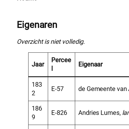
Eigenaren
Overzicht is niet volledig.
Percee
Jaar
Eigenaar
l
183
E-57
de Gemeente van 
2
186
E-826
Andries Lumes,
la
9