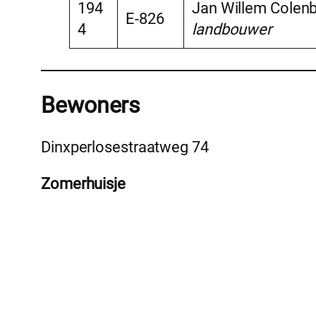
194
Jan Willem Colenb
E-826
4
landbouwer
Bewoners
Dinxperlosestraatweg 74
Zomerhuisje