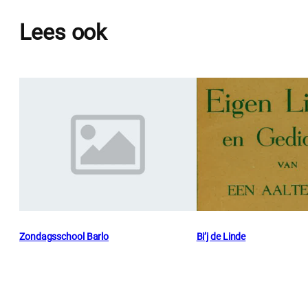
Lees ook
Zondagsschool Barlo
Bi’j de Linde