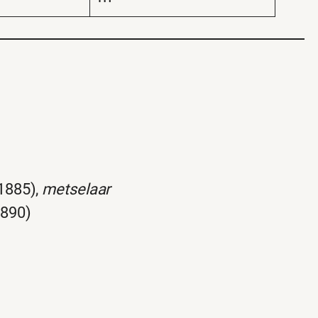
-1885),
metselaar
1890)