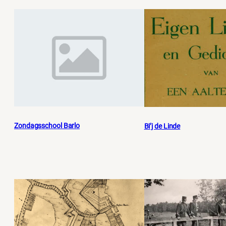
Zondagsschool Barlo
Bi’j de Linde