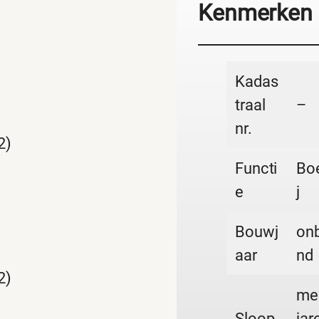
Kenmerken
Kadas
traal
–
nr.
2)
Functi
Boe
e
j
Bouwj
on
aar
nd
2)
me
Sloop
jar