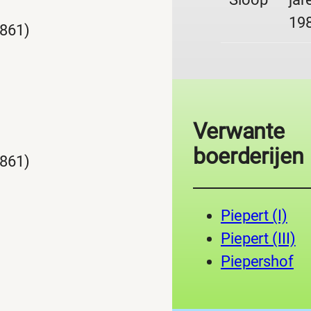
19
1861)
)
Verwante
boerderijen
1861)
)
Piepert (I)
Piepert (III)
Piepershof