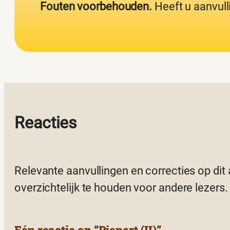
Fouten voorbehouden.
Heeft u aanvull
Reacties
Relevante aanvullingen en correcties op dit
overzichtelijk te houden voor andere lezers.
Eén reactie op “Piepert (II)”