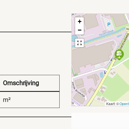
+
−
Omschrijving
m²
Kaart: ©
OpenS