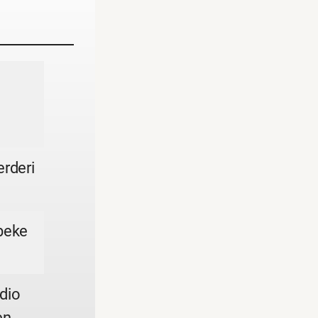
rderi
beke
dio
en