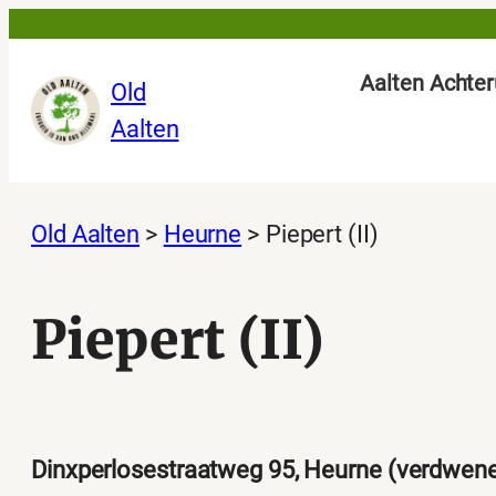
Ga
naar
Aalten Achter
Old
de
Aalten
inhoud
Old Aalten
>
Heurne
>
Piepert (II)
Piepert (II)
Dinxperlosestraatweg 95, Heurne (verdwen