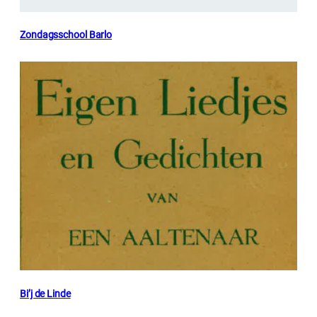
Zondagsschool Barlo
Bi’j de Linde