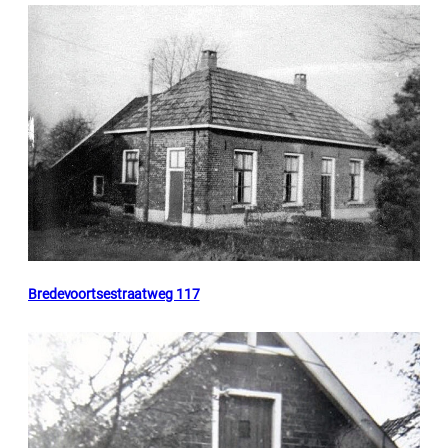
Bredevoortsestraatweg 117