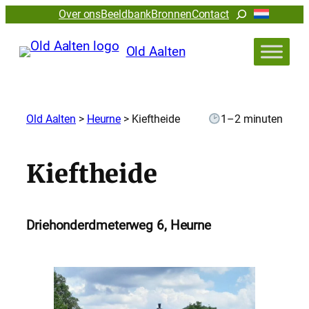
Zoeken
Over ons
Beeldbank
Bronnen
Contact
Old Aalten
Old Aalten
>
Heurne
>
Kieftheide
1–2 minuten
Kieftheide
Driehonderdmeterweg 6, Heurne