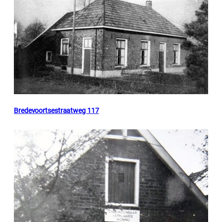
Bredevoortsestraatweg 117