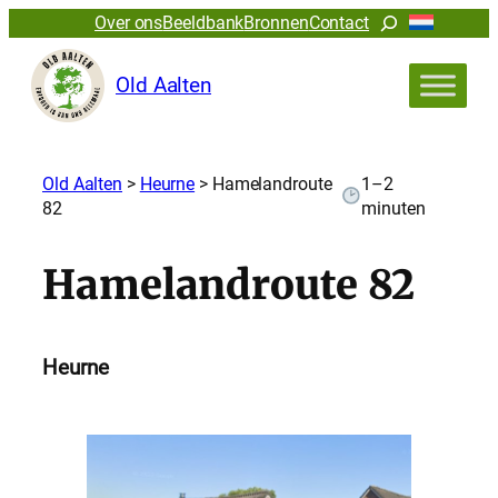
Zoeken
Over ons
Beeldbank
Bronnen
Contact
Old Aalten
Old Aalten
>
Heurne
>
Hamelandroute
1–2
82
minuten
Hamelandroute 82
Heurne