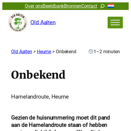
Zoeken
Over ons
Beeldbank
Bronnen
Contact
Old Aalten
Old Aalten
>
Heurne
>
Onbekend
1–2 minuten
Onbekend
Hamelandroute, Heurne
Gezien de huisnummering moet dit pand
aan de Hamelandroute staan of hebben