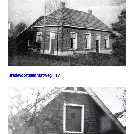
Bredevoortsestraatweg 117