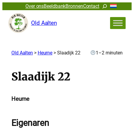
Zoeken
Over ons
Beeldbank
Bronnen
Contact
Old Aalten
Old Aalten
>
Heurne
>
Slaadijk 22
1–2 minuten
Slaadijk 22
Heurne
Eigenaren