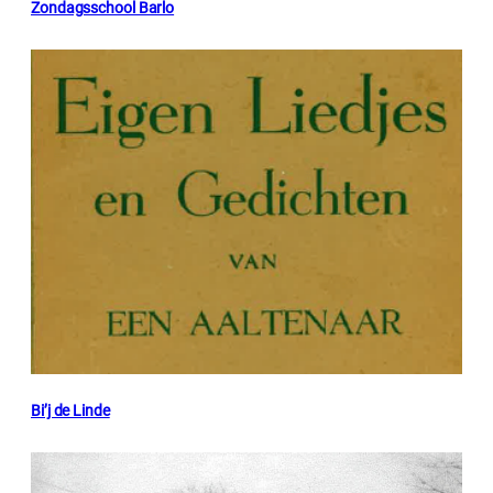
Zondagsschool Barlo
Bi’j de Linde