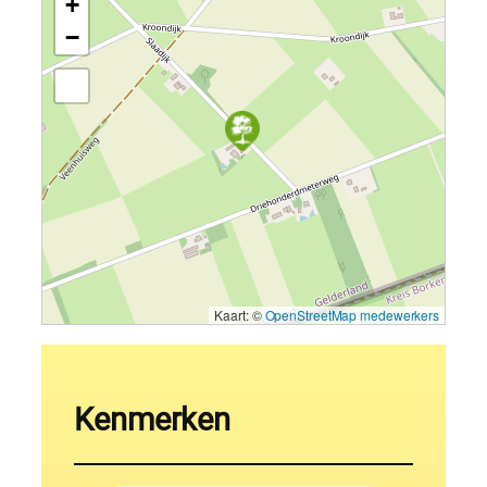
+
−
Kaart: ©
OpenStreetMap medewerkers
Kenmerken