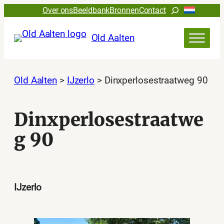
Ga
Zoeken
Over ons
Beeldbank
Bronnen
Contact
naar
de
Old Aalten
inhoud
Old Aalten
>
IJzerlo
>
Dinxperlosestraatweg 90
Dinxperlosestraatwe
g 90
IJzerlo