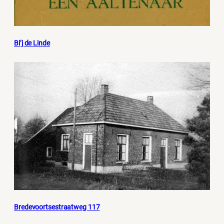
Bi’j de Linde
Bredevoortsestraatweg 117