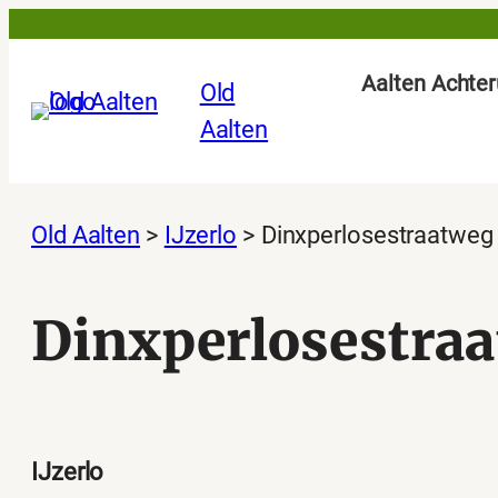
Ga
naar
Aalten Achter
Old
de
Aalten
inhoud
Old Aalten
>
IJzerlo
>
Dinxperlosestraatweg
Dinxperlosestraa
IJzerlo