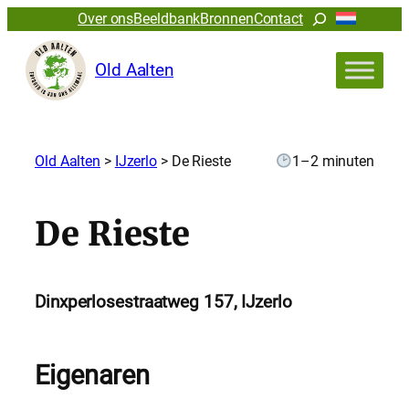
Zoeken
Over ons
Beeldbank
Bronnen
Contact
Old Aalten
Old Aalten
>
IJzerlo
>
De Rieste
1–2 minuten
De Rieste
Dinxperlosestraatweg 157, IJzerlo
Eigenaren