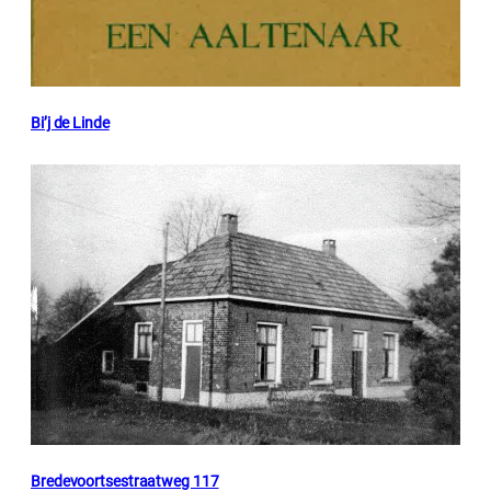
Bi’j de Linde
Bredevoortsestraatweg 117