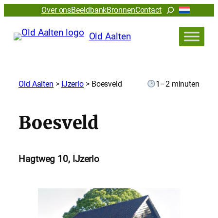
Zoeken
Over ons
Beeldbank
Bronnen
Contact
Old Aalten
Old Aalten
>
IJzerlo
>
Boesveld
1–2 minuten
Boesveld
Hagtweg 10, IJzerlo