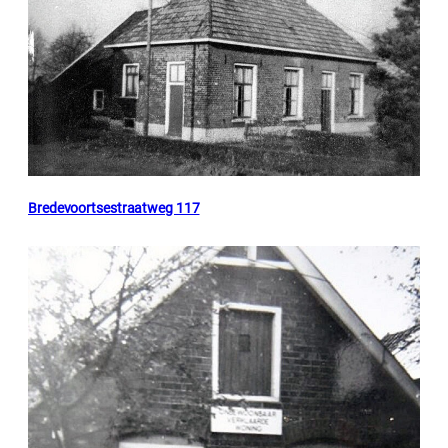
Bredevoortsestraatweg 117