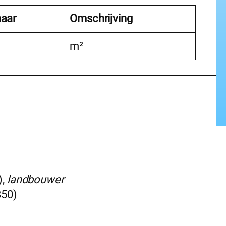
naar
Omschrijving
m²
),
landbouwer
850)