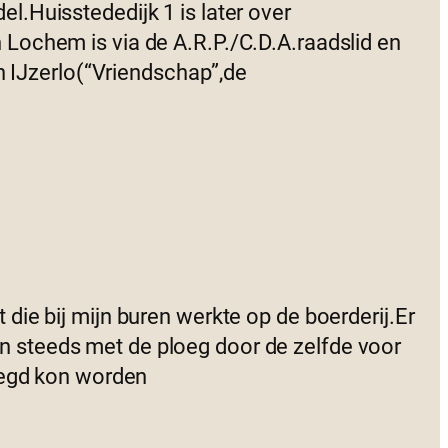
.Huisstededijk 1 is later over
Lochem is via de A.R.P./C.D.A.raadslid en
n IJzerlo(“Vriendschap”,de
ie bij mijn buren werkte op de boerderij.Er
 en steeds met de ploeg door de zelfde voor
oegd kon worden