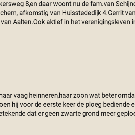
rsweg 8,en daar woont nu de fam.van Schijndel
m, afkomstig van Huisstededijk 4.Gerrit van 
an Aalten.Ook aktief in het verenigingsleven i
aar vaag heinneren,haar zoon wat beter omdat d
 toen hij voor de eerste keer de ploeg bediende
 betekende dat er geen zwarte grond meer gepl