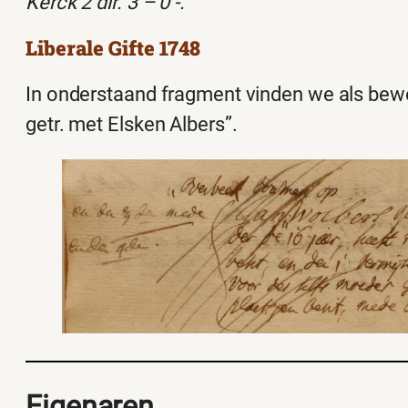
Kerck 2 dlr. 3 – 0 -.
Liberale Gifte 1748
In onderstaand fragment vinden we als bew
getr. met Elsken Albers”.
Eigenaren