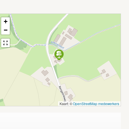
+
−
Kaart: ©
OpenStreetMap medewerkers