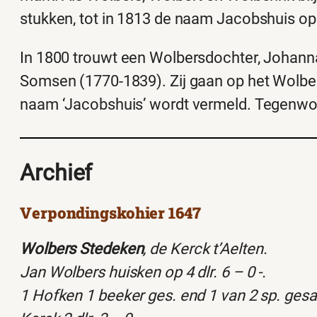
stukken, tot in 1813 de naam Jacobshuis op
In 1800 trouwt een Wolbersdochter, Johann
Somsen (1770-1839). Zij gaan op het Wolber
naam ‘Jacobshuis’ wordt vermeld. Tegenwoor
Archief
Verpondingskohier 1647
Wolbers Stedeken
, de Kerck t’Aelten.
Jan Wolbers huisken op 4 dlr. 6 – 0 -.
1 Hofken 1 beeker ges. end 1 van 2 sp. ges