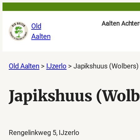
Ga
naar
Aalten Achter
Old
de
Aalten
inhoud
Old Aalten
>
IJzerlo
>
Japikshuus (Wolbers)
Japikshuus (Wolb
Rengelinkweg 5, IJzerlo