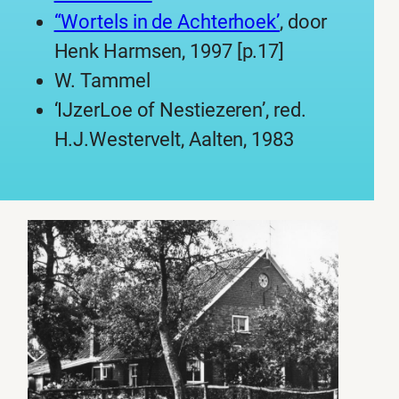
“Wortels in de Achterhoek’
, door
Henk Harmsen, 1997 [p.17]
W. Tammel
‘IJzerLoe of Nestiezeren’, red.
H.J.Westervelt, Aalten, 1983