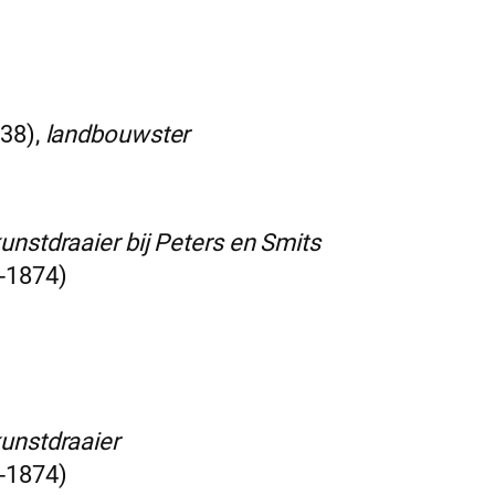
838),
landbouwster
unstdraaier bij Peters en Smits
1-1874)
unstdraaier
1-1874)