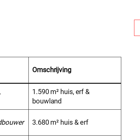
Omschrijving
,
1.590 m² huis, erf &
bouwland
dbouwer
3.680 m² huis & erf