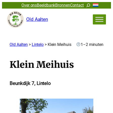
Zoeken
Over ons
Beeldbank
Bronnen
Contact
Old Aalten
Old Aalten
>
Lintelo
>
Klein Meihuis
1–2 minuten
Klein Meihuis
Beunkdijk 7, Lintelo