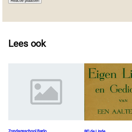
Lees ook
Zondagsschool Barlo
Bi’j de Linde