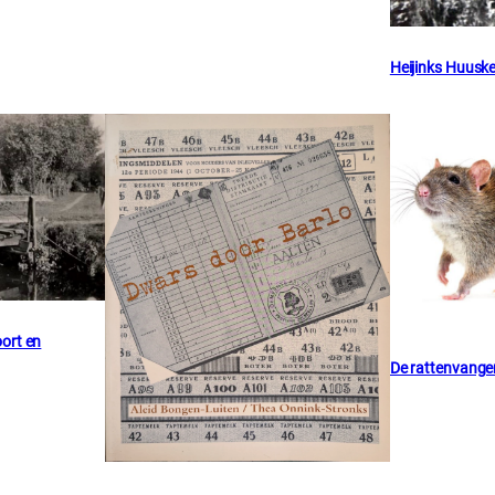
Heijinks Huusk
ort en
De rattenvange