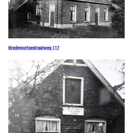
Bredevoortsestraatweg 117