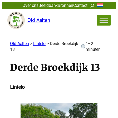
Zoeken
Over ons
Beeldbank
Bronnen
Contact
Old Aalten
Old Aalten
>
Lintelo
>
Derde Broekdijk
1–2
13
minuten
Derde Broekdijk 13
Lintelo