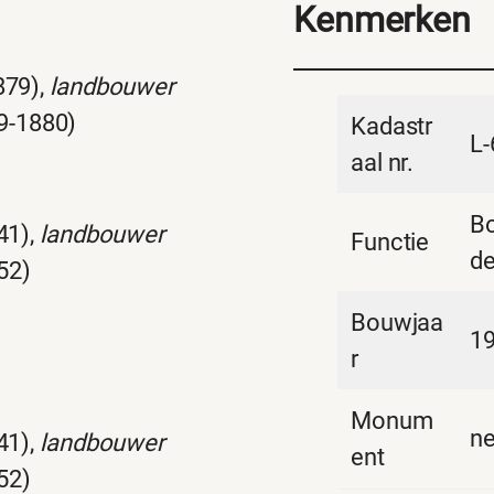
Kenmerken
879),
landbouwer
09-1880)
Kadastr
L-
aal nr.
B
41),
landbouwer
Functie
de
52)
Bouwjaa
1
r
Monum
n
41),
landbouwer
ent
52)