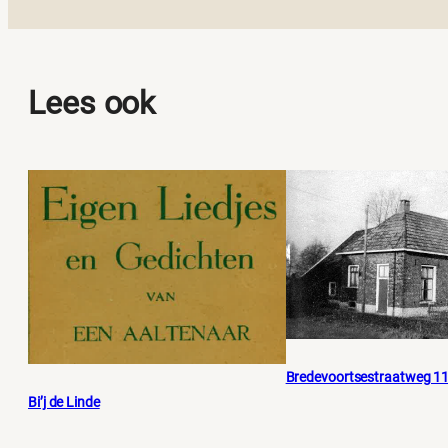
Lees ook
Bredevoortsestraatweg 1
Bi’j de Linde