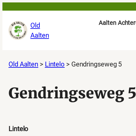
Ga
naar
Aalten Achter
Old
de
Aalten
inhoud
Old Aalten
>
Lintelo
>
Gendringseweg 5
Gendringseweg 
Lintelo