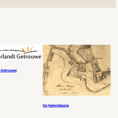
t Getrouwe
De Halve Maone