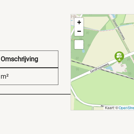
+
−
Omschrijving
m²
Kaart: ©
OpenStr