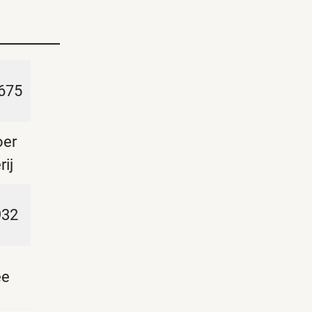
675
oer
rij
932
ee