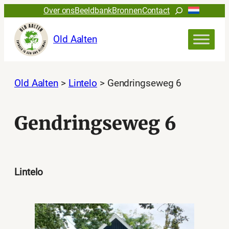
Ga
Zoeken
Over ons
Beeldbank
Bronnen
Contact
naar
de
Old Aalten
inhoud
Old Aalten
>
Lintelo
>
Gendringseweg 6
Gendringseweg 6
Lintelo