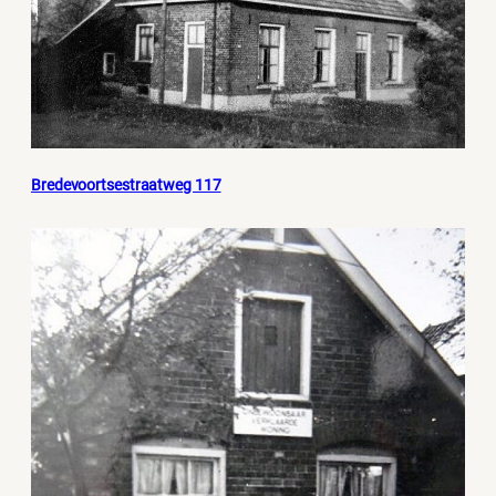
Bredevoortsestraatweg 117