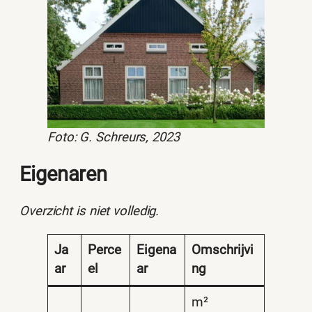
Foto: G. Schreurs, 2023
Eigenaren
Overzicht is niet volledig.
Ja
Perce
Eigena
Omschrijvi
ar
el
ar
ng
m²