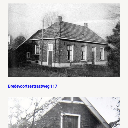
Bredevoortsestraatweg 117