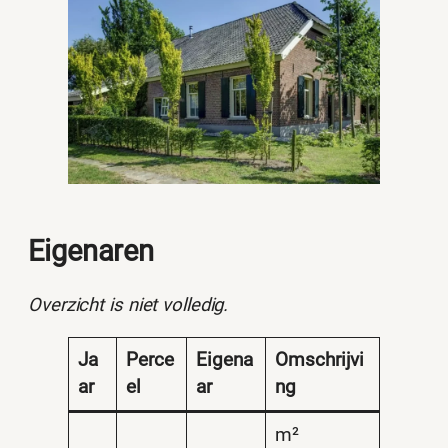
Eigenaren
Overzicht is niet volledig.
Ja
Perce
Eigena
Omschrijvi
ar
el
ar
ng
m²