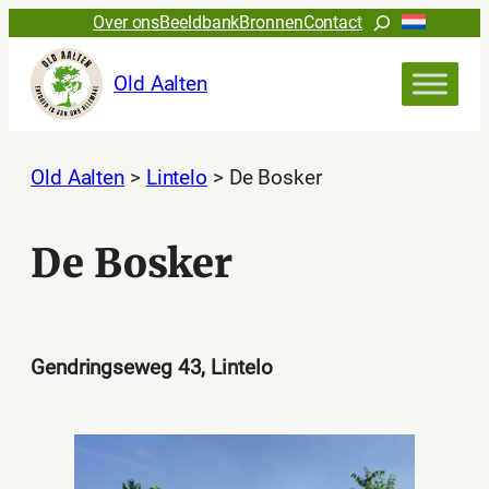
Ga
Zoeken
Over ons
Beeldbank
Bronnen
Contact
naar
de
Old Aalten
inhoud
Old Aalten
>
Lintelo
>
De Bosker
De Bosker
Gendringseweg 43, Lintelo