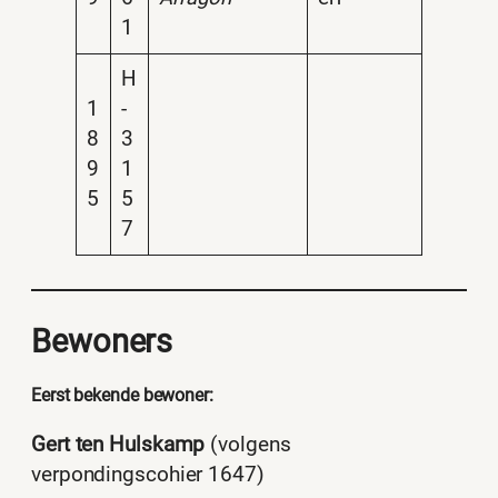
1
H
1
-
8
3
9
1
5
5
7
Bewoners
Eerst bekende bewoner:
Gert ten Hulskamp
(volgens
verpondingscohier 1647)