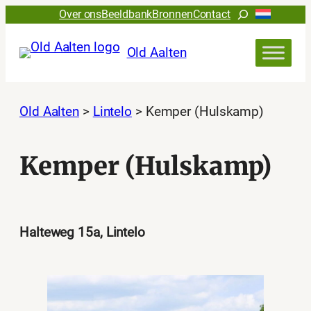
Ga
Zoeken
Over ons
Beeldbank
Bronnen
Contact
naar
de
Old Aalten
inhoud
Old Aalten
>
Lintelo
>
Kemper (Hulskamp)
Kemper (Hulskamp)
Halteweg 15a, Lintelo