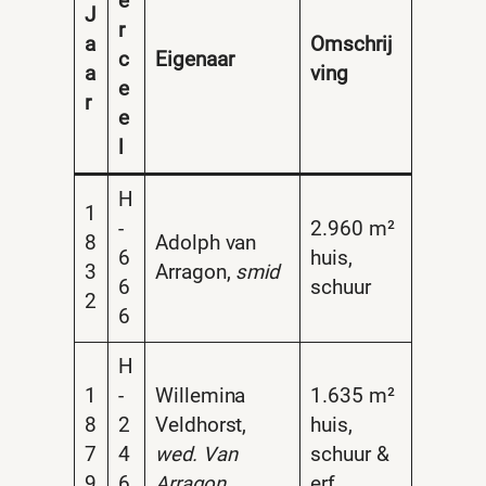
e
J
r
a
Omschrij
c
Eigenaar
a
ving
e
r
e
l
H
1
-
2.960 m²
8
Adolph van
6
huis,
3
Arragon,
smid
6
schuur
2
6
H
1
-
Willemina
1.635 m²
8
2
Veldhorst,
huis,
7
4
wed. Van
schuur &
9
6
Arragon
erf