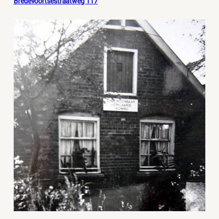
Bredevoortsestraatweg 117