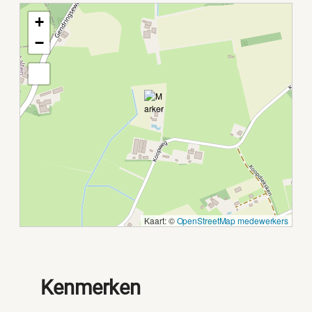
+
−
Kaart: ©
OpenStreetMap medewerkers
Kenmerken