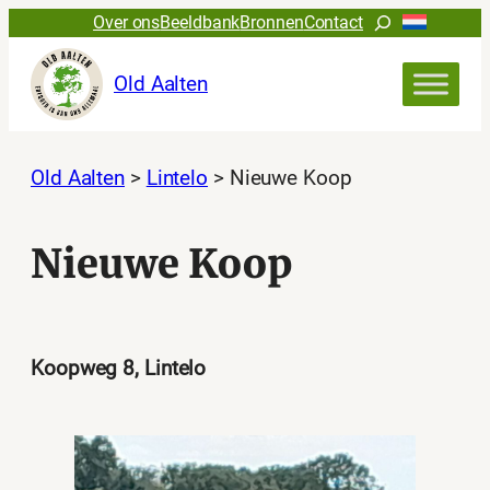
Ga
Zoeken
Over ons
Beeldbank
Bronnen
Contact
naar
de
Old Aalten
inhoud
Old Aalten
>
Lintelo
>
Nieuwe Koop
Nieuwe Koop
Koopweg 8, Lintelo