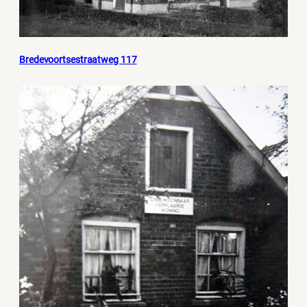
Bredevoortsestraatweg 117