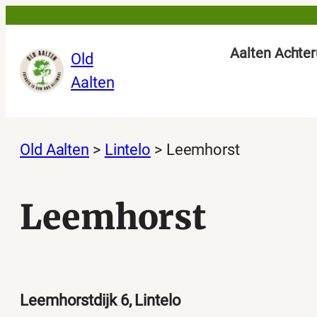
Ga
naar
Aalten Achter
Old
de
Aalten
inhoud
Old Aalten
>
Lintelo
>
Leemhorst
Leemhorst
Leemhorstdijk 6, Lintelo