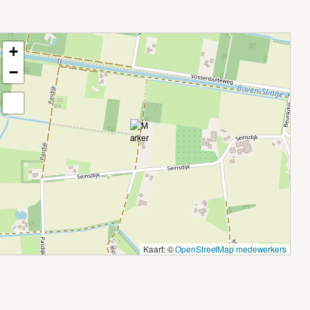
+
−
Kaart: ©
OpenStreetMap medewerkers