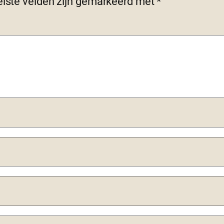
eiste velden zijn gemarkeerd met
*