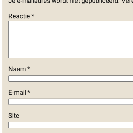
Je e-mailadres wordt niet gepubliceerd.
Ver
Reactie
*
Naam
*
E-mail
*
Site