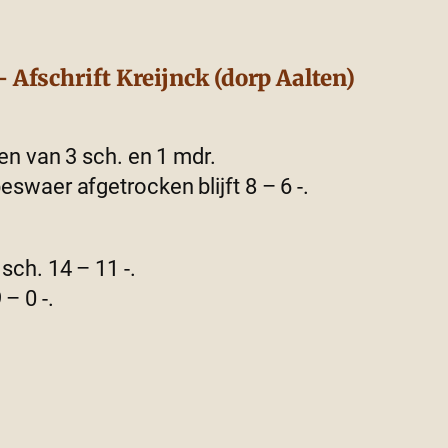
 Afschrift Kreijnck (dorp Aalten)
gen van 3 sch. en 1 mdr.
swaer afgetrocken blijft 8 – 6 -.
sch. 14 – 11 -.
– 0 -.