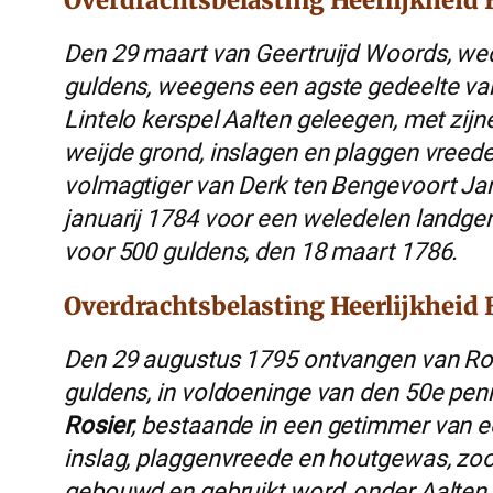
Overdrachtsbelasting Heerlijkheid 
Den 29 maart van Geertruijd Woords, w
guldens, weegens een agste gedeelte va
Lintelo kerspel Aalten geleegen, met zij
weijde grond, inslagen en plaggen vreede
volmagtiger van Derk ten Bengevoort Jan
januarij 1784 voor een weledelen landger
voor 500 guldens, den 18 maart 1786.
Overdrachtsbelasting Heerlijkheid 
Den 29 augustus 1795 ontvangen van Roe
guldens, in voldoeninge van den 50e pen
Rosier
, bestaande in een getimmer van ee
inslag, plaggenvreede en houtgewas, zo
gebouwd en gebruikt word, onder Aalten