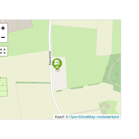
+
−
Kaart: ©
OpenStreetMap medewerkers