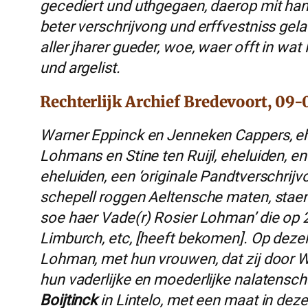
gecediert und uthgegaen, daerop mit ha
beter verschrijvong und erffvestniss gel
aller jharer gueder, woe, waer offt in w
und argelist.
Rechterlijk Archief Bredevoort, 09
Warner Eppinck en Jenneken Cappers, e
Lohmans en Stine ten Ruijl, eheluiden, 
eheluiden, een ‘originale Pandtverschrij
schepell roggen Aeltensche maten, stae
soe haer Vade(r) Rosier Lohman’ die op 
Limburch, etc, [heeft bekomen]. Op dez
Lohman, met hun vrouwen, dat zij door 
hun vaderlijke en moederlijke nalatenscha
Boijtinck
in Lintelo, met een maat in dez