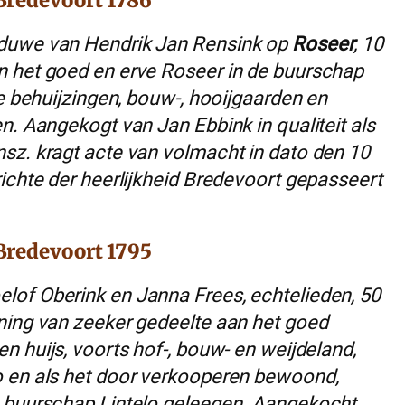
Bredevoort 1786
eduwe van Hendrik Jan Rensink op
Roseer
, 10
n het goed en erve Roseer in de buurschap
ne behuijzingen, bouw-, hooijgaarden en
n. Aangekogt van Jan Ebbink in qualiteit als
sz. kragt acte van volmacht in dato den 10
ichte der heerlijkheid Bredevoort gepasseert
Bredevoort 1795
lof Oberink en Janna Frees, echtelieden, 50
ning van zeeker gedeelte aan het goed
n huijs, voorts hof-, bouw- en weijdeland,
o en als het door verkooperen bewoond,
, buurschap Lintelo geleegen. Aangekocht