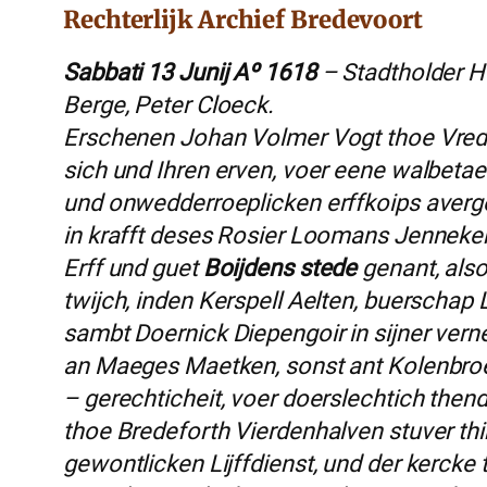
Rechterlijk Archief Bredevoort
Sabbati 13 Junij Aº 1618
– Stadtholder H
Berge, Peter Cloeck.
Erschenen Johan Volmer Vogt thoe Vrede
sich und Ihren erven, voer eene walbet
und onwedderroeplicken erffkoips averge
in krafft deses Rosier Loomans Jenneken
Erff und guet
Boijdens stede
genant, also
twijch, inden Kerspell Aelten, buerschap 
sambt Doernick Diepengoir in sijner ver
an Maeges Maetken, sonst ant Kolenbroec
– gerechticheit, voer doerslechtich then
thoe Bredeforth Vierdenhalven stuver th
gewontlicken Lijffdienst, und der kercke 