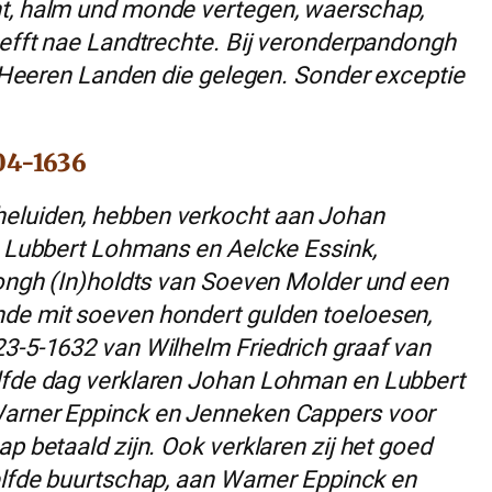
nt, halm und monde vertegen, waerschap,
aefft nae Landtrechte. Bij veronderpandongh
at Heeren Landen die gelegen. Sonder exceptie
-04-1636
heluiden, hebben verkocht aan Johan
en Lubbert Lohmans en Aelcke Essink,
vongh (In)holdts van Soeven Molder und een
nde mit soeven hondert gulden toeloesen,
23-5-1632 van Wilhelm Friedrich graaf van
elfde dag verklaren Johan Lohman en Lubbert
Warner Eppinck en Jenneken Cappers voor
p betaald zijn. Ook verklaren zij het goed
elfde buurtschap, aan Warner Eppinck en