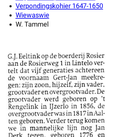
Verpondingskohier 1647-1650
Wiewaswie
W. Tammel