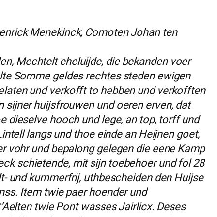
enrick Menekinck, Cornoten Johan ten
n, Mechtelt eheluijde, die bekanden voer
aelte Somme geldes rechtes steden ewigen
laten und verkofft to hebben und verkofften
 sijner huijsfrouwen und oeren erven, dat
e dieselve hooch und lege, an top, torff und
Lintell langs und thoe einde an Heijnen goet,
ner vohr und bepalong gelegen die eene Kamp
k schietende, mit sijn toebehoer und fol 28
dt- und kummerfrij, uthbescheiden den Huijse
inss. Item twie paer hoender und
t’Aelten twie Pont wasses Jairlicx. Deses