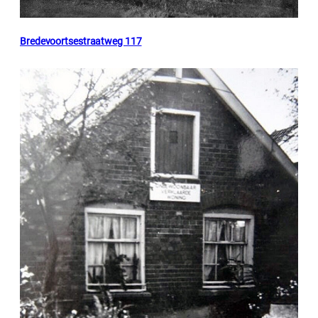
Bredevoortsestraatweg 117