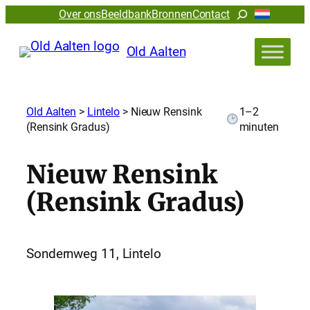
Zoeken
Over ons
Beeldbank
Bronnen
Contact
Old Aalten
Old Aalten
>
Lintelo
>
Nieuw Rensink
1–2
(Rensink Gradus)
minuten
Nieuw Rensink
(Rensink Gradus)
Sondernweg 11, Lintelo