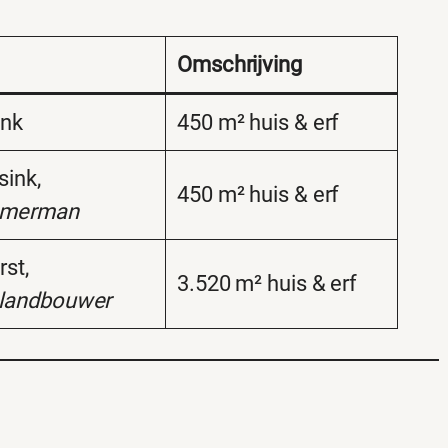
Omschrijving
ink
450 m² huis & erf
sink,
450 m² huis & erf
immerman
rst,
3.520 m² huis & erf
landbouwer