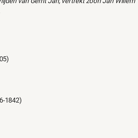
ijden van Gerrit Jan, vertrekt zoon Jan Willem
.
805)
06-1842)