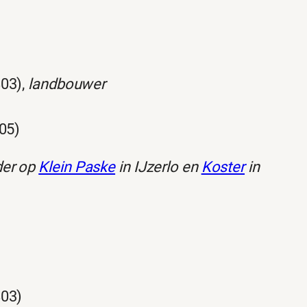
803),
landbouwer
805)
der op
Klein Paske
in IJzerlo en
Koster
in
803)