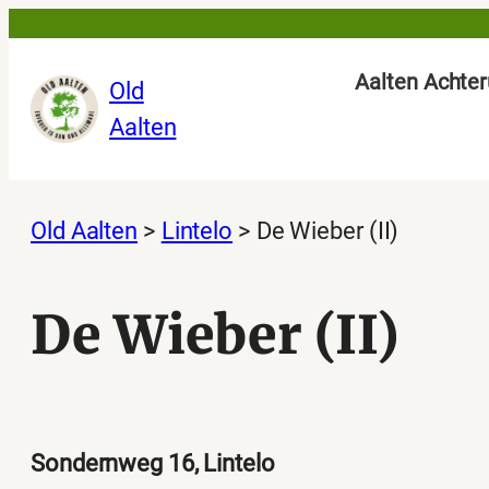
Ga
naar
Aalten Achter
Old
de
Aalten
inhoud
Old Aalten
>
Lintelo
>
De Wieber (II)
De Wieber (II)
Sondernweg 16, Lintelo