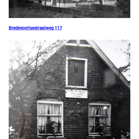
Bredevoortsestraatweg 117