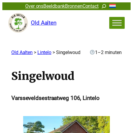
Zoeken
Over ons
Beeldbank
Bronnen
Contact
Old Aalten
Old Aalten
>
Lintelo
>
Singelwoud
1–2 minuten
Singelwoud
Varsseveldsestraatweg 106, Lintelo