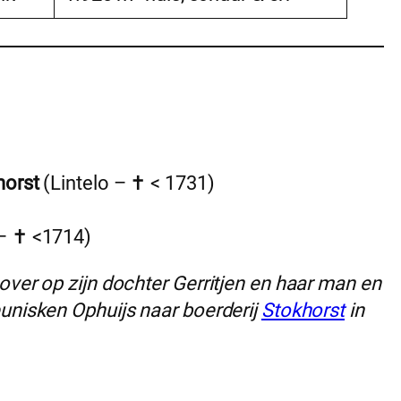
horst
(Lintelo – ✝︎ < 1731)
– ✝︎ <1714)
over op zijn dochter Gerritjen en haar man en
unisken Ophuijs naar boerderij
Stokhorst
in