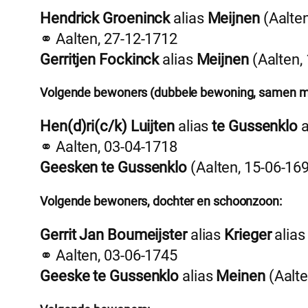
Hendrick Groeninck
alias
Meijnen
(Aalten
⚭ Aalten, 27-12-1712
Gerritjen Fockinck
alias
Meijnen
(Aalten,
Volgende bewoners (dubbele bewoning, samen met
Hen(d)ri(c/k) Luijten
alias
te Gussenklo
a
⚭ Aalten, 03-04-1718
Geesken te Gussenklo
(Aalten, 15-06-16
Volgende bewoners, dochter en schoonzoon:
Gerrit Jan Boumeijster
alias
Krieger
alia
⚭ Aalten, 03-06-1745
Geeske te Gussenklo
alias
Meinen
(Aalte