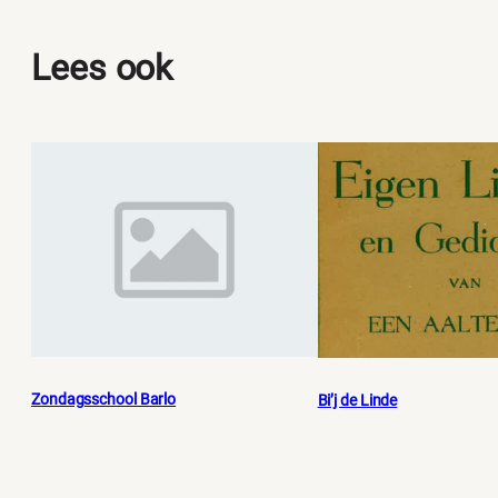
Lees ook
Zondagsschool Barlo
Bi’j de Linde