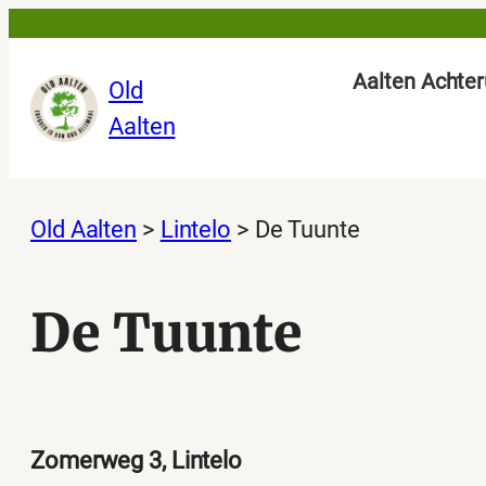
Ga
naar
Aalten Achter
Old
de
Aalten
inhoud
Old Aalten
>
Lintelo
>
De Tuunte
De Tuunte
Zomerweg 3, Lintelo