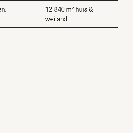
en,
12.840 m² huis &
weiland