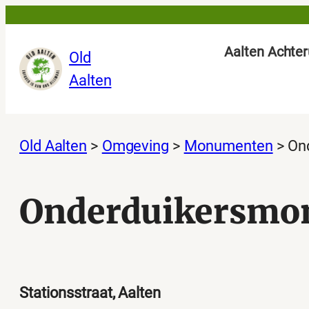
Ga
naar
Aalten Achter
Old
de
Aalten
inhoud
Old Aalten
>
Omgeving
>
Monumenten
>
On
Onderduikersmo
Stationsstraat, Aalten