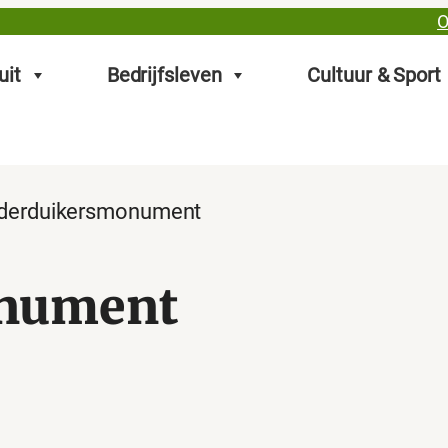
O
uit
Bedrijfsleven
Cultuur & Sport
derduikersmonument
nument