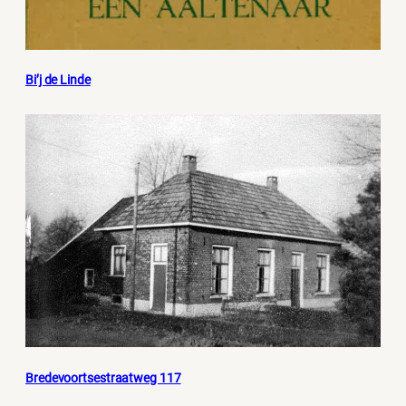
Bi’j de Linde
Bredevoortsestraatweg 117