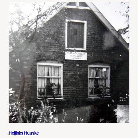
Heijinks Huuske