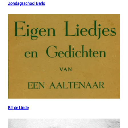
Zondagsschool Barlo
Bi’j de Linde