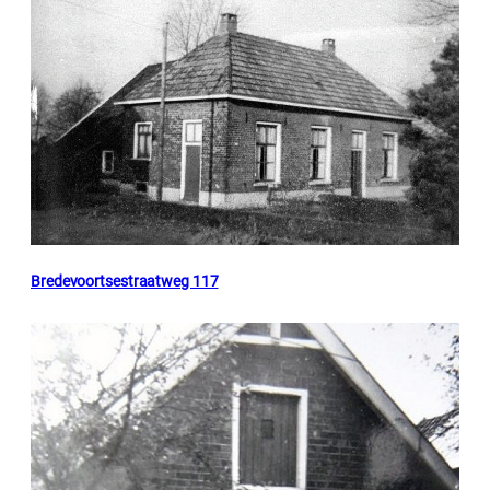
Bredevoortsestraatweg 117