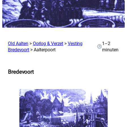
Old Aalten
>
Oorlog & Verzet
>
Vesting
1–2
Bredevoort
>
Aalterpoort
minuten
Bredevoort