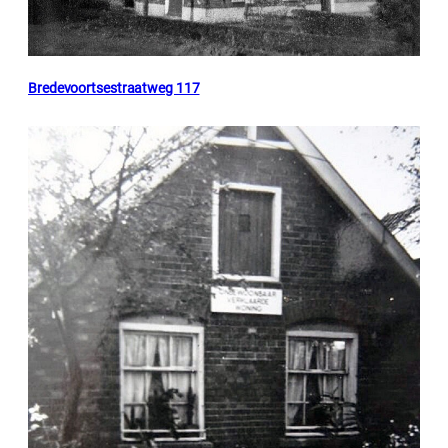
Bredevoortsestraatweg 117