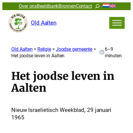
Zoeken
Over ons
Beeldbank
Bronnen
Contact
Old Aalten
Old Aalten
>
Religie
>
Joodse gemeente
>
6–9
Het joodse leven in Aalten
minuten
Het joodse leven in
Aalten
Nieuw Israelietisch Weekblad, 29 januari
1965