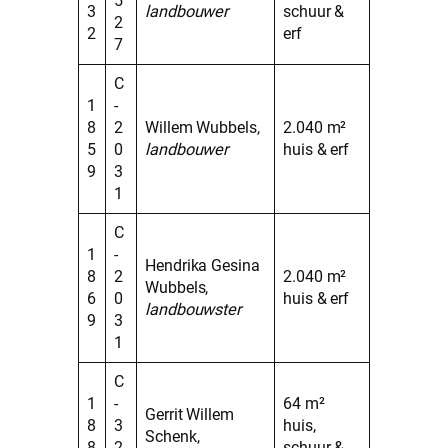
5
3
landbouwer
schuur &
2
2
erf
7
C
1
-
8
2
Willem Wubbels,
2.040 m²
5
0
landbouwer
huis & erf
9
3
1
C
1
-
Hendrika Gesina
8
2
2.040 m²
Wubbels,
6
0
huis & erf
landbouwster
9
3
1
C
1
-
64 m²
Gerrit Willem
8
3
huis,
Schenk,
8
2
schuur &