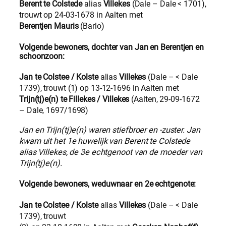
Berent te Colstede
alias
Villekes
(Dale – Dale < 1701),
trouwt op 24-03-1678 in Aalten met
Berentjen Mauris
(Barlo)
Volgende bewoners, dochter van Jan en Berentjen en
schoonzoon:
Jan te Colstee / Kolste
alias
Villekes
(Dale – < Dale
1739), trouwt (1) op 13-12-1696 in Aalten met
Trijn(tj)e(n) te Fillekes / Villekes
(Aalten, 29-09-1672
– Dale, 1697/1698)
Jan en Trijn(tj)e(n) waren stiefbroer en -zuster. Jan
kwam uit het 1e huwelijk van Berent te Colstede
alias Villekes, de 3e echtgenoot van de moeder van
Trijn(tj)e(n).
Volgende bewoners, weduwnaar en 2e echtgenote:
Jan te Colstee / Kolste
alias
Villekes
(Dale – < Dale
1739), trouwt