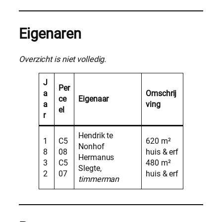
Eigenaren
Overzicht is niet volledig.
J
Per
a
Omschrij
ce
Eigenaar
a
ving
el
r
Hendrik te
1
C5
620 m²
Nonhof
8
08
huis & erf
Hermanus
3
C5
480 m²
Slegte,
2
07
huis & erf
timmerman