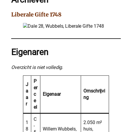
Liberale Gifte 1748
Eigenaren
Overzicht is niet volledig.
P
J
er
a
Omschrijvi
c
Eigenaar
a
ng
e
r
el
C
1
2.050 m²
-
8
Willem Wubbels,
huis,