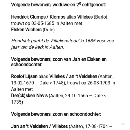
e
Volgende bewoners, weduwe en 2
echtgenoot:
Hendrick Clumps / Klomps
alias
Villekes
(Barlo),
trouwt op 03-05-1685 in Aalten met
Elsken Wichers
(Dale)
Hendrick pacht de ‘Fillekenstede’ in 1685 voor zes
jaar van de kerk in Aalten.
Volgende bewoners, zoon van Jan en Elsken en
schoondochter
:
Roelof Lijsen
alias
Villekes / an ‘t Veldeken
(Aalten,
13-02-1670 – Dale > 1748), trouwt op 26-08-1703 in
Aalten met
Der(ck)sken Navis
(Aalten, 29-10-1665 – Dale <
1735)
Volgende bewoners, zoon en
schoondochter
:
Jan an ’t Veldeken / Villekes
(Aalten, 17-08-1704 –