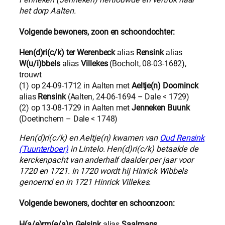
het dorp Aalten.
Volgende bewoners, zoon en schoondochter:
Hen(d)ri(c/k) ter Werenbeck
alias
Rensink
alias
W(u/i)bbels
alias
Villekes
(Bocholt, 08-03-1682),
trouwt
(1) op 24-09-1712 in Aalten met
Aeltje(n) Doorninck
alias
Rensink
(Aalten, 24-06-1694 – Dale < 1729)
(2) op 13-08-1729 in Aalten met
Jenneken Buunk
(Doetinchem – Dale < 1748)
Hen(d)ri(c/k) en Aeltje(n) kwamen van
Oud Rensink
(Tuunterboer)
in Lintelo. Hen(d)ri(c/k) betaalde de
kerckenpacht van anderhalf daalder per jaar voor
1720 en 1721. In 1720 wordt hij Hinrick Wibbels
genoemd en in 1721 Hinrick Villekes.
Volgende bewoners, dochter en schoonzoon:
H(a/e)rm(e/a)n Gelsink
alias
Saalmans