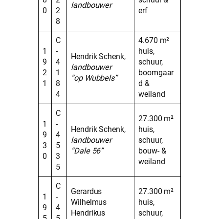
landbouwer
0
2
erf
8
C
4.670 m²
1
-
huis,
Hendrik Schenk,
9
4
schuur,
landbouwer
2
1
boomgaar
“op Wubbels”
1
8
d &
4
weiland
C
27.300 m²
1
-
Hendrik Schenk,
huis,
9
4
landbouwer
schuur,
3
5
“Dale 56”
bouw- &
0
3
weiland
5
C
Gerardus
27.300 m²
1
-
Wilhelmus
huis,
9
4
Hendrikus
schuur,
5
5