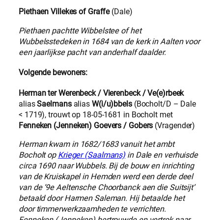
Piethaen Villekes of Graffe
(Dale)
Piethaen pachtte Wibbelstee of het
Wubbelsstedeken in 1684 van de kerk in Aalten voor
een jaarlijkse pacht van anderhalf daalder.
Volgende bewoners:
Herman ter Werenbeck / Vierenbeck / Ve(e)rbeek
alias
Saelmans
alias
W(i/u)bbels
(Bocholt/D – Dale
< 1719), trouwt op 18-05-1681 in Bocholt met
Fenneken (Jenneken) Goevers / Gobers
(Vragender)
Herman kwam in 1682/1683 vanuit het ambt
Bocholt op
Krieger (Saalmans)
in Dale en verhuisde
circa 1690 naar Wubbels. Bij de bouw en inrichting
van de Kruiskapel in Hemden werd een derde deel
van de ‘9e Aeltensche Choorbanck aen die Suitsijt‘
betaald door Harmen Saleman. Hij betaalde het
door timmerwerkzaamheden te verrichten.
Fenneken (Jenneken) hertrouwde en vertrok naar