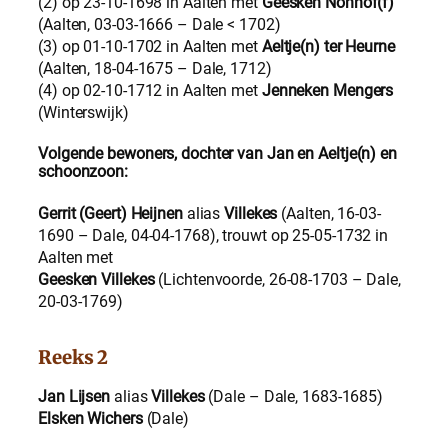
(2) op 23-10-1698 in Aalten met
Geesken Nonhof(f)
(Aalten, 03-03-1666 – Dale < 1702)
(3) op 01-10-1702 in Aalten met
Aeltje(n) ter Heurne
(Aalten, 18-04-1675 – Dale, 1712)
(4) op 02-10-1712 in Aalten met
Jenneken Mengers
(Winterswijk)
Volgende bewoners, dochter van Jan en Aeltje(n) en
schoonzoon
:
Gerrit (Geert) Heijnen
alias
Villekes
(Aalten, 16-03-
1690 – Dale, 04-04-1768), trouwt op 25-05-1732 in
Aalten met
Geesken Villekes
(Lichtenvoorde, 26-08-1703 – Dale,
20-03-1769)
Reeks 2
Jan Lijsen
alias
Villekes
(Dale – Dale, 1683-1685)
Elsken Wichers
(Dale)