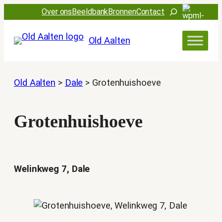
Ga
Zoeken
Over ons
Beeldbank
Bronnen
Contact
naar
de
Old Aalten
inhoud
Old Aalten
>
Dale
>
Grotenhuishoeve
Grotenhuishoeve
Welinkweg 7, Dale