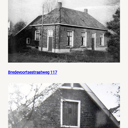
Bredevoortsestraatweg 117