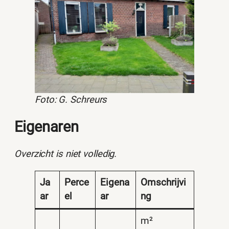
Foto: G. Schreurs
Eigenaren
Overzicht is niet volledig.
Ja
Perce
Eigena
Omschrijvi
ar
el
ar
ng
m²