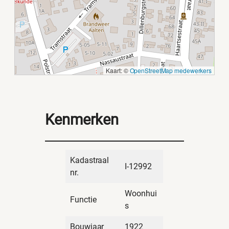
Kaart: ©
OpenStreetMap medewerkers
Kenmerken
Kadastraal
I-12992
nr.
Woonhui
Functie
s
Bouwjaar
1922