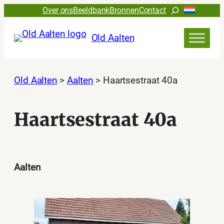
Ga
Zoeken
Over ons
Beeldbank
Bronnen
Contact
naar
de
Old Aalten
inhoud
Old Aalten
>
Aalten
>
Haartsestraat 40a
Haartsestraat 40a
Aalten