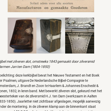
ijbel met zilveren slot, omstreeks 1843 gemaakt door zilversmid
armen Jan ten Dam (1804-1850)
oelichting: deze kerkbijbel bevat het Nieuwe Testament en het Boek
er Psalmen, uitgave De Nederlandsche Bijbel-Compagnie te
msterdam, J. Brandt en Zoon te Haarlem & Johannes Enschedé &
onen, 1832, in leren band. Met bewerkt zilveren slot, gekeurd met het
eesterteken van de zilversmid H.J. ten Dam (werkzaam in Aalten
833-1850). Jaarletter niet zichtbaar afgeslagen, mogelijk aanwezig
nder de montering. In de zilveren klamp aan de binnenkant staat