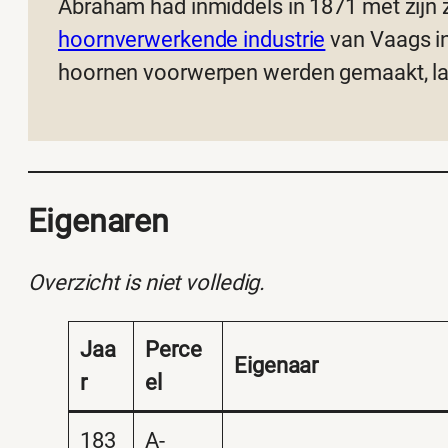
Abraham had inmiddels in 1871 met zij
hoornverwerkende industrie
van Vaags in
hoornen voorwerpen werden gemaakt, la
Eigenaren
Overzicht is niet volledig.
Jaa
Perce
Eigenaar
r
el
183
A-