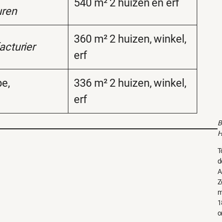
540 m² 2 huizen en erf
uren
360 m² 2 huizen, winkel,
cturier
erf
e,
336 m² 2 huizen, winkel,
erf
B
H
T
d
A
Z
m
1
o