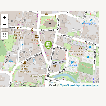
+
−
Kaart: ©
OpenStreetMap medewerkers