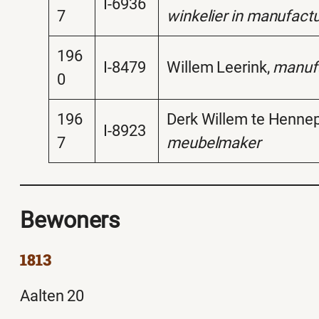
I-6936
7
winkelier in manufact
196
I-8479
Willem Leerink,
manufa
0
196
Derk Willem te Hennep
I-8923
7
meubelmaker
Bewoners
1813
Aalten 20