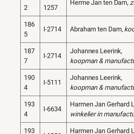
Herme Jan ten Dam,
z
2
1257
186
I-2714
Abraham ten Dam,
ko
5
187
Johannes Leerink,
I-2714
7
koopman & manufactu
190
Johannes Leerink,
I-5111
4
koopman & manufactu
193
Harmen Jan Gerhard L
I-6634
4
winkelier in manufact
193
Harmen Jan Gerhard L