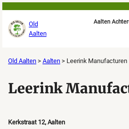
Ga
naar
Aalten Achter
Old
de
Aalten
inhoud
Old Aalten
>
Aalten
>
Leerink Manufacturen
Leerink Manufac
Kerkstraat 12, Aalten