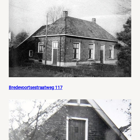
Bredevoortsestraatweg 117