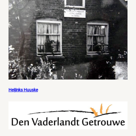
Heijinks Huuske