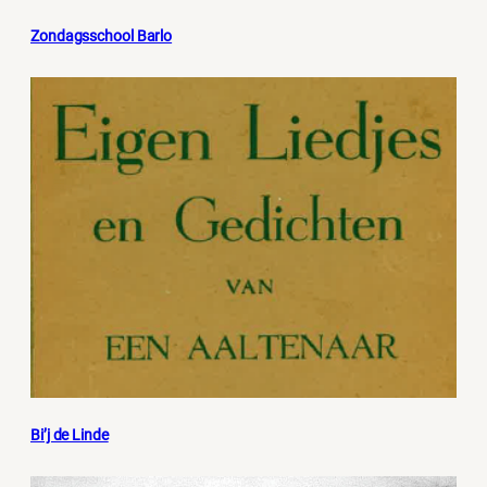
Zondagsschool Barlo
Bi’j de Linde