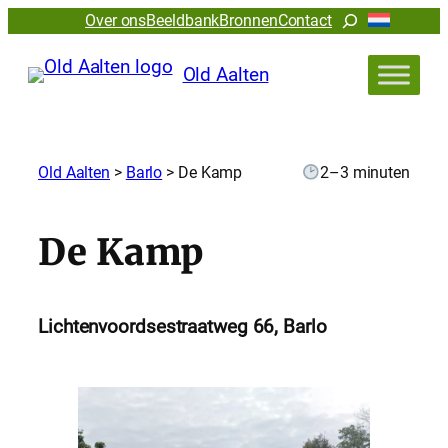
Zoeken
Over ons
Beeldbank
Bronnen
Contact
Old Aalten
Old Aalten
>
Barlo
>
De Kamp
2–3 minuten
De Kamp
Lichtenvoordsestraatweg 66, Barlo