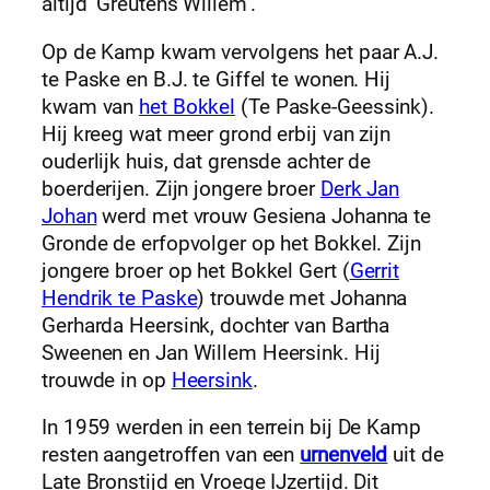
altijd ‘Greutens Willem’.
Op de Kamp kwam vervolgens het paar A.J.
te Paske en B.J. te Giffel te wonen. Hij
kwam van
het Bokkel
(Te Paske-Geessink).
Hij kreeg wat meer grond erbij van zijn
ouderlijk huis, dat grensde achter de
boerderijen. Zijn jongere broer
Derk Jan
Johan
werd met vrouw Gesiena Johanna te
Gronde de erfopvolger op het Bokkel. Zijn
jongere broer op het Bokkel Gert (
Gerrit
Hendrik te Paske
) trouwde met Johanna
Gerharda Heersink, dochter van Bartha
Sweenen en Jan Willem Heersink. Hij
trouwde in op
Heersink
.
In 1959 werden in een terrein bij De Kamp
resten aangetroffen van een
urnenveld
uit de
Late Bronstijd en Vroege IJzertijd. Dit