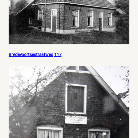
Bredevoortsestraatweg 117