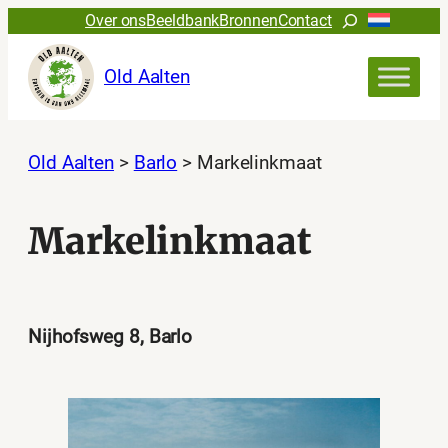
Ga
Zoeken
Over ons
Beeldbank
Bronnen
Contact
naar
de
Old Aalten
inhoud
Old Aalten
>
Barlo
>
Markelinkmaat
Markelinkmaat
Nijhofsweg 8, Barlo