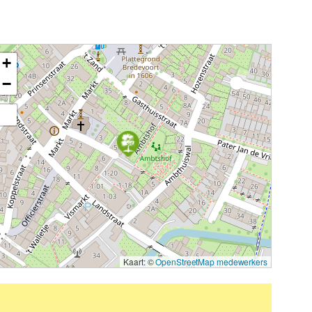
+
−
Kaart: ©
OpenStreetMap medewerkers