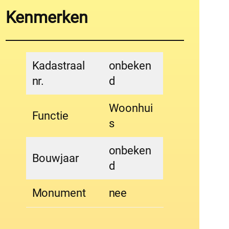
Kenmerken
Kadastraal
onbeken
nr.
d
Woonhui
Functie
s
onbeken
Bouwjaar
d
Monument
nee